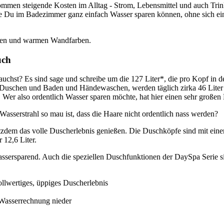
men steigende Kosten im Alltag - Strom, Lebensmittel und auch Trinkw
ie Du im Badezimmer ganz einfach Wasser sparen können, ohne sich ei
uch
auchst? Es sind sage und schreibe um die 127 Liter*, die pro Kopf in 
s Duschen und Baden und Händewaschen, werden täglich zirka 46 Liter
Wer also ordentlich Wasser sparen möchte, hat hier einen sehr großen
sserstrahl so mau ist, dass die Haare nicht ordentlich nass werden?
zdem das volle Duscherlebnis genießen. Die Duschköpfe sind mit ein
 12,6 Liter.
ssersparend. Auch die speziellen Duschfunktionen der DaySpa Serie s
vollwertiges, üppiges Duscherlebnis
r Wasserrechnung nieder