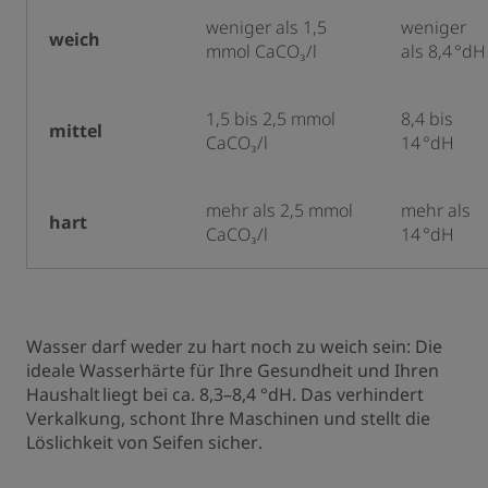
weniger als 1,5
weniger
weich
mmol CaCO₃/l
als 8,4 °dH
1,5 bis 2,5 mmol
8,4 bis
mittel
CaCO₃/l
14 °dH
mehr als 2,5 mmol
mehr als
hart
CaCO₃/l
14 °dH
Wasser darf weder zu hart noch zu weich sein: Die
ideale Wasserhärte für Ihre Gesundheit und Ihren
Haushalt liegt bei ca. 8,3–8,4 °dH. Das verhindert
Verkalkung, schont Ihre Maschinen und stellt die
Löslichkeit von Seifen sicher.