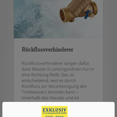
Rückflussverhinderer
Rückflussverhinderer sorgen dafür,
dass Wasser in Leitungsrohren nur in
eine Richtung fließt. Das ist
entscheidend, weil es durch
Rückfluss zur Verunreinigung des
Trinkwassers kommen kann –
innerhalb des Hauses und im
öffentlichen Versorgungsnetz.