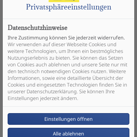
Privatsphäre­einstellungen
Datenschutzhinweise
Ihre Zustimmung können Sie jederzeit widerrufen.
Wir verwenden auf dieser Webseite Cookies und
weitere Technologien, um Ihnen ein bestmögliches
Nutzungserlebnis zu bieten. Sie können das Setzen
von Cookies auch ablehnen und unsere Seite nur mit
den technisch notwendigen Cookies nutzen. Weitere
Informationen, sowie eine detaillierte Übersicht der
Cookies und eingesetzten Technologien finden Sie in
Druckminderer
unserer Datenschutzerklärung. Sie können Ihre
Einstellungen jederzeit ändern.
Durch Druckminderer wird es
möglich, den Trinkwasserdruck im
Haus trotz unterschiedlicher Drücke
Einstellungen öffnen
auf der Eingangsseite auf ein
gleichmäßiges Niveau zu regeln. Ist
Alle ablehnen