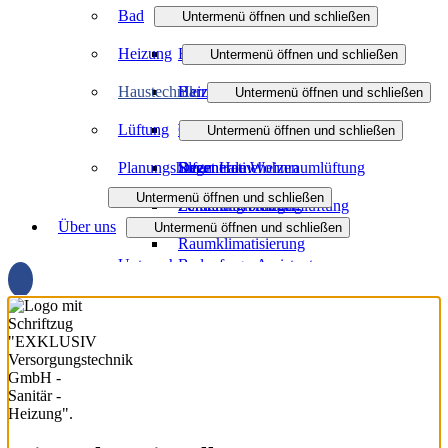
Bad
Untermenü öffnen und schließen
Heizung
Badmodernisierung
Untermenü öffnen und schließen
Haustechnik
Barrierefreies Bad
Heizungsmodernisierung
Untermenü öffnen und schließen
Lüftung
Badinspiration und Musterbäder
Öl- und Gasheizung
Wasser / Trinkwasser
Untermenü öffnen und schließen
Planungshilfen
Regenerativ heizen
Smart Home
Dezentrale Wohnraumlüftung
Untermenü öffnen und schließen
Förderung Heizung
Zentralstaubsauger
Zentrale Wohnraumlüftung
Über uns
3D-Badplaner
Untermenü öffnen und schließen
Raumklimatisierung
Unternehmen
Badanfrage-Assistent
Jobs
Ausbildung
Partner
Downloads