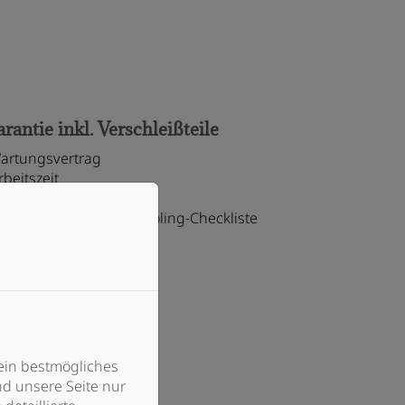
rantie inkl. Verschleißteile
artungsvertrag
rbeitszeit
aterial
iche Wartung gemäß Fröling-Checkliste
ein bestmögliches
d unsere Seite nur