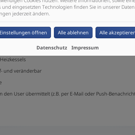
wendigen Cookies nutzen. Weitere Informationen, sowie eine 
s und eingesetzten Technologien finden Sie in unserer Daten
ngen jederzeit ändern.
Einstellungen öffnen
Alle ablehnen
Alle akzeptiere
r neuen Fröling-App
Datenschutz
Impressum
 Heizkessels
f- und veränderbar
e
 den User übermittelt (z.B. per E-Mail oder Push-Benachrich