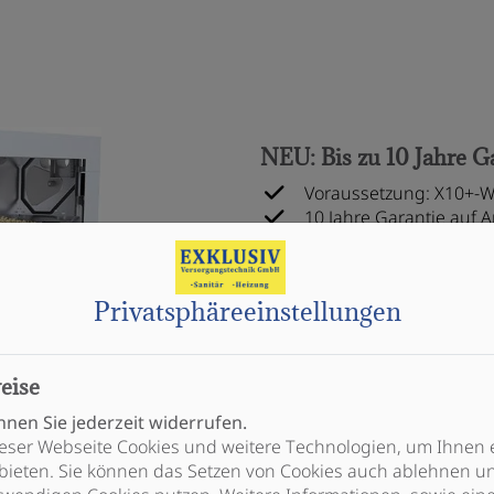
NEU: Bis zu 10 Jahre Ga
Voraussetzung: X10+-W
10 Jahre Garantie auf A
10 Jahre Garantie auf M
jährlich eine umfangre
Privatsphäre­einstellungen
eise
nen Sie jederzeit widerrufen.
eser Webseite Cookies und weitere Technologien, um Ihnen 
bieten. Sie können das Setzen von Cookies auch ablehnen un