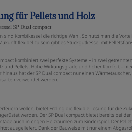
ng für Pellets und Holz
kessel SP Dual compact
rn sind Kombikessel die richtige Wahl. So nutzt man die Vorte
kunft flexibel zu sein gibt es Stückgutkessel mit Pelletsflans
ompact kombiniert zwei perfekte Systeme – in zwei getrennten
lz und Pellets. Hohe Wirkungsgrade und hoher Komfort – ni
r hinaus hat der SP Dual compact nur einen Wärmetauscher,
ebsarten verwendet werden.
erfeuern wollen, bietet Fröling die flexible Lösung für die Zu
chgerüstet werden. Der SP Dual compact bietet bereits bei de
Montage auch in engen Heizräumen zum Kinderspiel. Der Pelle
rahtet ausgeliefert. Dank der Bauweise mit nur einem Abgasroh