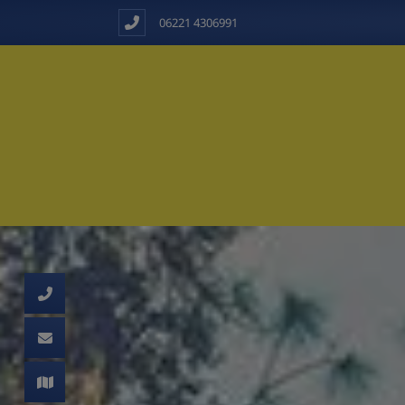
06221 4306991
d schließen
ließen
schließen
 schließen
 und schließen