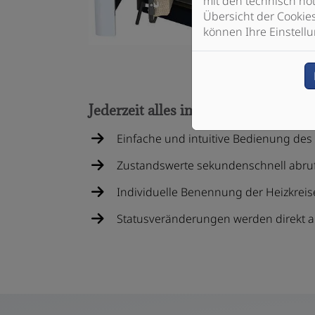
mit den technisch not
Übersicht der Cookie
können Ihre Einstellu
Jederzeit alles im Überblick mit de
Einfache und intuitive Bedienung des
Zustandswerte sekundenschnell abru
Individuelle Benennung der Heizkreis
Statusveränderungen werden direkt an